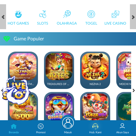
HOT GAMES
SLOTS
OLAHRAGA
TOGEL
LIVE CASINO
Game Populer
GATES OF OLYMPUS POP
TREASURES OF AZTEC
NEZHA 2
FORTUNE GEMS 500
DJ BOOM BOOM
POKER WIN
Beranda
Promosi
Masuk
Hub. Kami
Akun Saya