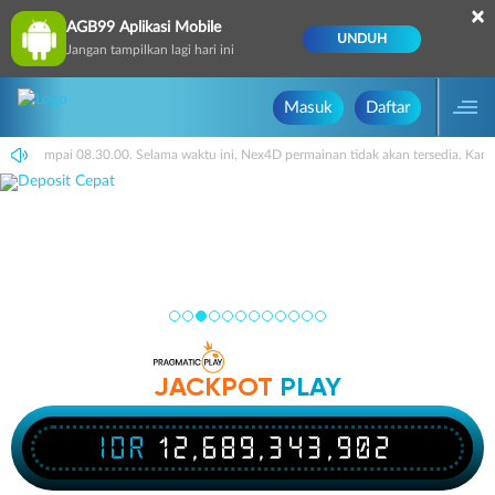
×
AGB99 Aplikasi Mobile
UNDUH
Jangan tampilkan lagi hari ini
Masuk
Daftar
0.00 sampai 08.30.00. Selama waktu ini, Nex4D permainan tidak akan tersedia. Ka
JACKPOT
PLAY
IDR
12,689,343,902