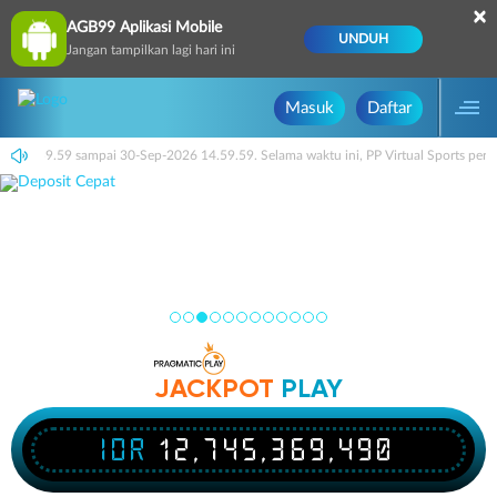
×
AGB99 Aplikasi Mobile
UNDUH
Jangan tampilkan lagi hari ini
Masuk
Daftar
dari 14.59.59 sampai 30-Sep-2026 14.59.59. Selama waktu ini, PP Virtual Sports pe
JACKPOT
PLAY
IDR
12,745,369,490