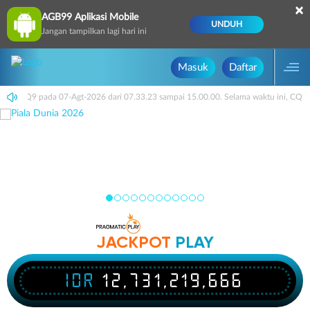
×
AGB99 Aplikasi Mobile
UNDUH
Jangan tampilkan lagi hari ini
Masuk
Daftar
dwal: CQ9 pada 07-Agt-2026 dari 07.33.23 sampai 15.00.00. Selama waktu ini, CQ9
JACKPOT
PLAY
IDR
12,731,219,666